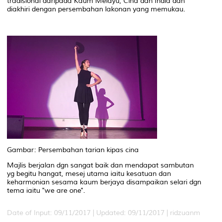
tradisional daripada Kaum Melayu, Cina dan India dan
diakhiri dengan persembahan lakonan yang memukau.
Gambar: Persembahan tarian kipas cina
Majlis berjalan dgn sangat baik dan mendapat sambutan
yg begitu hangat, mesej utama iaitu kesatuan dan
keharmonian sesama kaum berjaya disampaikan selari dgn
tema iaitu "we are one".
Date of Input: 09/11/2017 |
Updated: 09/11/2017 | ridzuanm