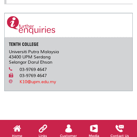
TENTH COLLEGE
Universiti Putra Malaysia
43400 UPM Serdang
Selangor Darul Ehsan
03-9769 4647
03-9769 4647
K10@upm.edu.my
Home
Links
Customer
Media
Contact Us