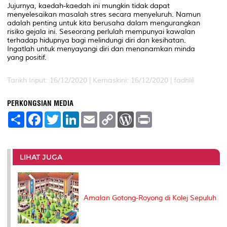
Jujurnya, kaedah-kaedah ini mungkin tidak dapat
menyelesaikan masalah stres secara menyeluruh. Namun
adalah penting untuk kita berusaha dalam mengurangkan
risiko gejala ini. Seseorang perlulah mempunyai kawalan
terhadap hidupnya bagi melindungi diri dan kesihatan.
Ingatlah untuk menyayangi diri dan menanamkan minda
yang positif.
Tarikh Input: 16/12/2020 | Kemaskini: 16/12/2020 | fadhlil
PERKONGSIAN MEDIA
S
F
T
L
E
C
W
P
h
a
w
i
m
o
o
r
a
c
i
n
a
p
r
i
r
e
t
k
i
y
d
n
e
b
t
e
l
L
P
t
o
e
d
i
r
LIHAT JUGA
o
r
I
n
e
k
n
k
s
s
Amalan Gotong-Royong di Kolej Sepuluh